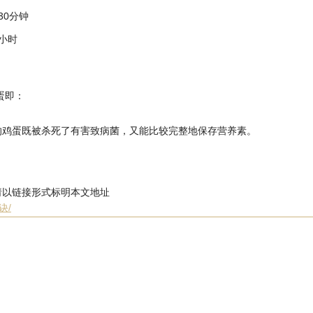
30分钟
小时
蛋即：
的鸡蛋既被杀死了有害致病菌，又能比较完整地保存营养素。
请以链接形式标明本文地址
秘诀/