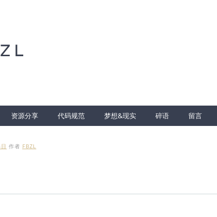
ZL
资源分享
代码规范
梦想&现实
碎语
留言
4日
作者
FBZL