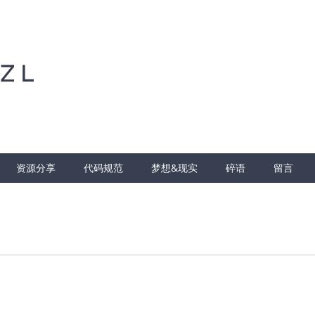
ZL
资源分享
代码规范
梦想&现实
碎语
留言