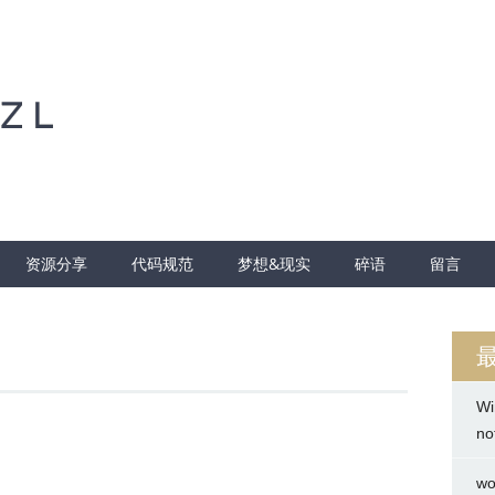
ZL
资源分享
代码规范
梦想&现实
碎语
留言
Wi
no
wo