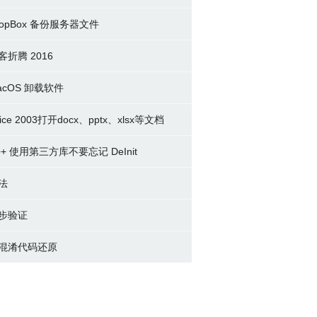
ropBox 备份服务器文件
客折腾 2016
acOS 卸载软件
fice 2003打开docx、pptx、xlsx等文档
++ 使用第三方库不要忘记 DeInit
法
步验证
s 混淆代码还原