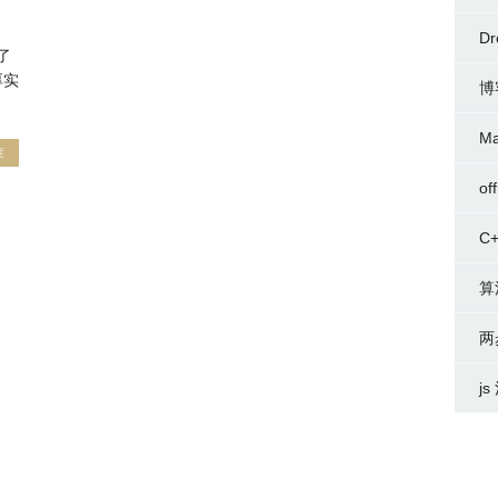
D
了
厚实
博
M
症
of
C
算
两
j