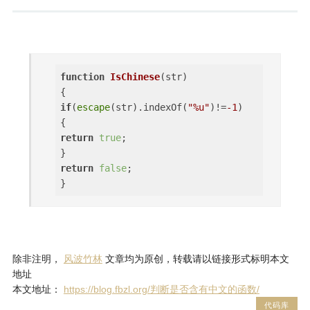
function
IsChinese
(
str
if
(
escape
(str).indexOf(
"%u"
)!=
-1
)
return
true
;
return
false
;
除非注明，
风波竹林
文章均为原创，转载请以链接形式标明本文
地址
本文地址：
https://blog.fbzl.org/判断是否含有中文的函数/
代码库